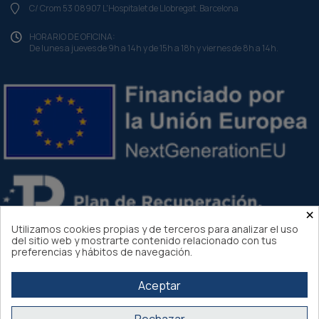
C/ Crom 53 08907 L'Hospitalet de Llobregat. Barcelona
HORARIO DE OFICINA:
De lunes a jueves de 9h a 14h y de 15h a 18h y viernes de 8h a 14h.
×
Utilizamos cookies propias y de terceros para analizar el uso
del sitio web y mostrarte contenido relacionado con tus
preferencias y hábitos de navegación.
Aceptar