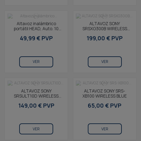
Altavoz inalámbrico
ALTAVOZ SONY
portátil HEAD, Auto. 10
SRSXG300B WIRELESS
horas, Llamadas, True
BLACK
49,99 € PVP
199,00 € PVP
Wireless Stereo,...
VER
VER
ALTAVOZ SONY
ALTAVOZ SONY SRS-
SRSULT10D WIRELESS
XB100 WIRELESS BLUE
ORANGE
149,00 € PVP
65,00 € PVP
VER
VER