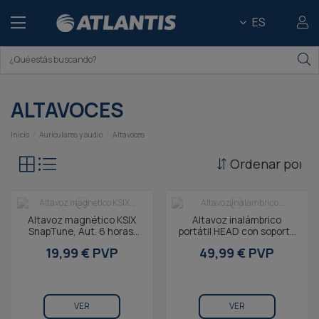
ES
ALTAVOCES
Inicio
Auriculares y audio
Altavoces
Ordenar por
Altavoz magnético KSIX
Altavoz inalámbrico
SnapTune, Aut. 6 horas,
portátil HEAD con soporte
TWS, IPX4, Aro
para bicicleta, Aut. 9 h,
19,99 € PVP
49,99 € PVP
magnético, Colgante...
Llamadas, TWS,...
VER
VER