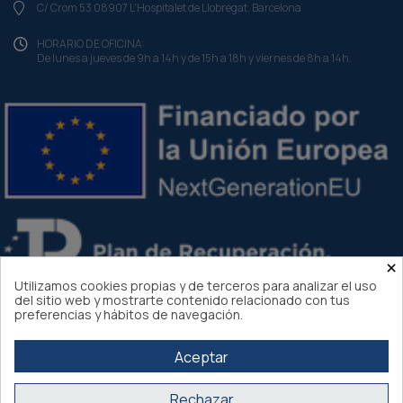
C/ Crom 53 08907 L'Hospitalet de Llobregat. Barcelona
HORARIO DE OFICINA:
De lunes a jueves de 9h a 14h y de 15h a 18h y viernes de 8h a 14h.
×
Utilizamos cookies propias y de terceros para analizar el uso
del sitio web y mostrarte contenido relacionado con tus
preferencias y hábitos de navegación.
Aceptar
Rechazar