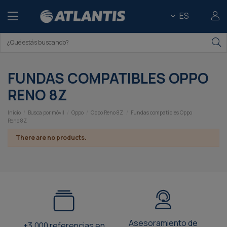
ES
FUNDAS COMPATIBLES OPPO
RENO 8Z
Inicio
Busca por móvil
Oppo
Oppo Reno 8Z
Fundas compatibles Oppo
Reno 8Z
There are no products.
Asesoramiento de
+3.000 referencias en