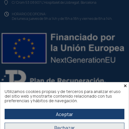
C/ Crom 53 08907 L'Hospitalet de Llobregat. Barcelona
HORARIO DE OFICINA:
De lunes a jueves de 9h a 14h y de 15h a 18h y viernes de 8h a 14h.
×
Utilizamos cookies propias y de terceros para analizar el uso
del sitio web y mostrarte contenido relacionado con tus
preferencias y hábitos de navegación.
Aceptar
Rechazar