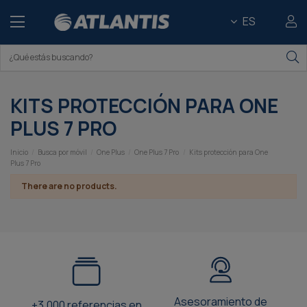
ES
KITS PROTECCIÓN PARA ONE
PLUS 7 PRO
Inicio
Busca por móvil
One Plus
One Plus 7 Pro
Kits protección para One
Plus 7 Pro
There are no products.
Asesoramiento de
+3.000 referencias en