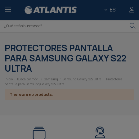
ES
PROTECTORES PANTALLA
PARA SAMSUNG GALAXY S22
ULTRA
Inicio
Busca por móvil
Samsung
Samsung Galaxy S22 Ultra
Protectores
pantalla para Samsung Galaxy S22 Ultra
There are no products.