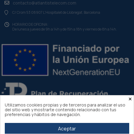
contacto@atlantistelecom.com
C/ Crom 53 08907 L'Hospitalet de Llobregat. Barcelona
HORARIO DE OFICINA:
De lunes a jueves de 9h a 14h y de 15h a 18h y viernes de 8h a 14h.
×
Utilizamos cookies propias y de terceros para analizar el uso
del sitio web y mostrarte contenido relacionado con tus
preferencias y hábitos de navegación.
Aceptar