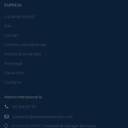
EMPRESA
¿Quiénes somos?
Ksix
Contact
Compra como particular​
Politica de privacidad
Aviso legal
Canal ético
Contacto
Atlantis Internacional SL
93 336 97 97
contacto@atlantistelecom.com
C/ Crom 53 08907 L'Hospitalet de Llobregat. Barcelona