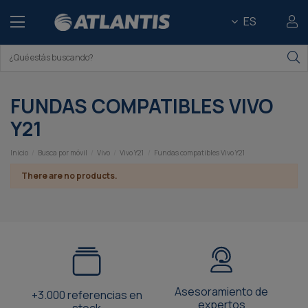
ES
FUNDAS COMPATIBLES VIVO
Y21
Inicio
Busca por móvil
Vivo
Vivo Y21
Fundas compatibles Vivo Y21
There are no products.
Asesoramiento de
+3.000 referencias en
expertos
stock