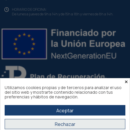
HORARIO DE OFICINA:
De lunes a jueves de 9h a 14h y de 15h a 18h y viernes de 8h a 14h.
×
Utilizamos cookies propias y de terceros para analizar el uso
del sitio web y mostrarte contenido relacionado con tus
preferencias y hábitos de navegación.
Aceptar
Rechazar
Atlantis Internacional 2026