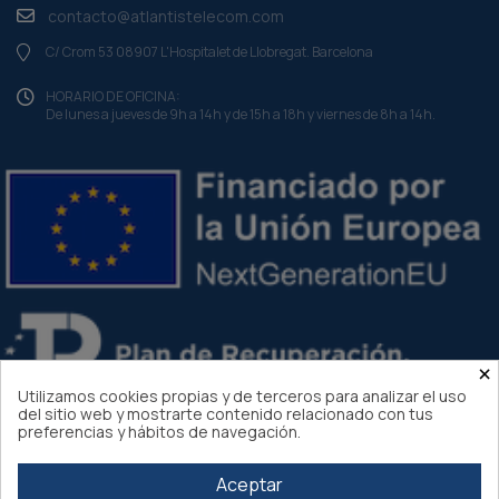
contacto@atlantistelecom.com
C/ Crom 53 08907 L'Hospitalet de Llobregat. Barcelona
HORARIO DE OFICINA:
De lunes a jueves de 9h a 14h y de 15h a 18h y viernes de 8h a 14h.
×
Utilizamos cookies propias y de terceros para analizar el uso
del sitio web y mostrarte contenido relacionado con tus
preferencias y hábitos de navegación.
Aceptar