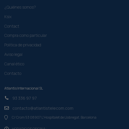
¿Quiénes somos?
Ksix
Contact
Compra como particular​
Politica de privacidad
Aviso legal
Canal ético
Contacto
Atlantis Internacional SL
93 336 97 97
contacto@atlantistelecom.com
C/ Crom 53 08907 L'Hospitalet de Llobregat. Barcelona
HORARIO DE OFICINA: