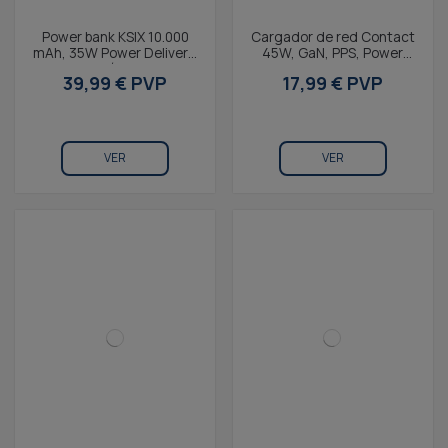
Cargador de red Contact
45W, GaN, PPS, Power
Delivery, 1 x USB-C + 1 x
17,99 € PVP
USB-A, Blanco
VER