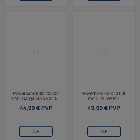
Powerbank KSIX 20.000
Powerbank KSIX 10.000
mAh, Carga rápida 22,5W
mAh, 22,5W PD,
PD, Carga simultánea,
Compatible carga
44,99 € PVP
49,99 € PVP
Cable Convertible...
magnética Apple® y
AppleWatch®,...
VER
VER