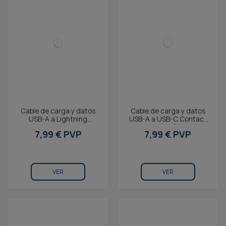
Cable de carga y datos
Cable de carga y datos
USB-A a Lightning
USB-A a USB-C Contact
Contact 20 W, Carga
20 W, Carga rápida, 1 m,
7,99 € PVP
7,99 € PVP
rápida, 1 m, Lila
lila
VER
VER