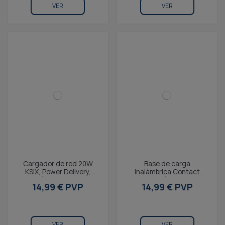
VER
VER
Cargador de red 20W
Base de carga
KSIX, Power Delivery,
inalámbrica Contact
Carga rápida, GaN, USB-C
Carga Rápida 15W,
14,99 € PVP
14,99 € PVP
+ USB-A, Blanco
Compatible MagSafe y Qi,
soporte...
VER
VER