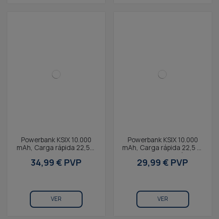
Powerbank KSIX 10.000
Powerbank KSIX 10.000
mAh, Carga rápida 22,5W
mAh, Carga rápida 22,5 W
Power Delivery, Cables
PD, Carga simultánea,
34,99 € PVP
29,99 € PVP
integrados USB-C y...
Cable Convertible...
VER
VER