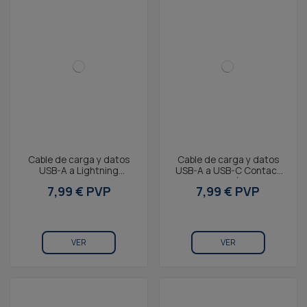
Cable de carga y datos
Cable de carga y datos
USB-A a Lightning
USB-A a USB-C Contact
Contact 20 W, Carga
20 W, Carga rápida, 1 m,
7,99 € PVP
7,99 € PVP
rápida, 1 m, Negro
negro
VER
VER