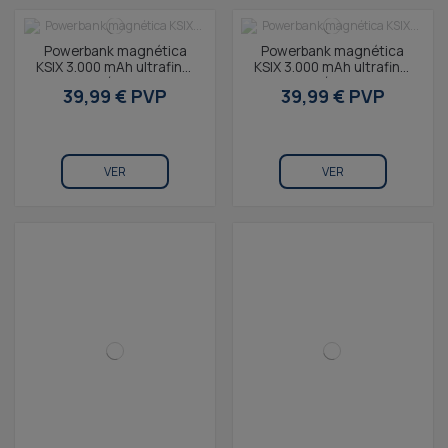
Powerbank magnética
Powerbank magnética
KSIX 3.000 mAh ultrafina,
KSIX 3.000 mAh ultrafina,
carga inalámbrica 15W,
carga inalámbrica 15W,
39,99 € PVP
39,99 € PVP
Power Delivery...
Power Delivery...
VER
VER
Power bank KSIX 10.000
mAh, 35W Power Delivery,
cable retráctil USB-C,
39,99 € PVP
colgante,...
VER