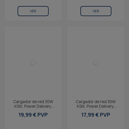
VER
VER
Cargador de red 30W
Cargador de red 30W
KSIX, Power Delivery,
KSIX, Power Delivery,
Carga Ultrarrápida, GaN,
Carga Ultrarrápida, GaN,
19,99 € PVP
17,99 € PVP
USB-C + USB-A, Cable...
USB-C + USB-A, Blanco