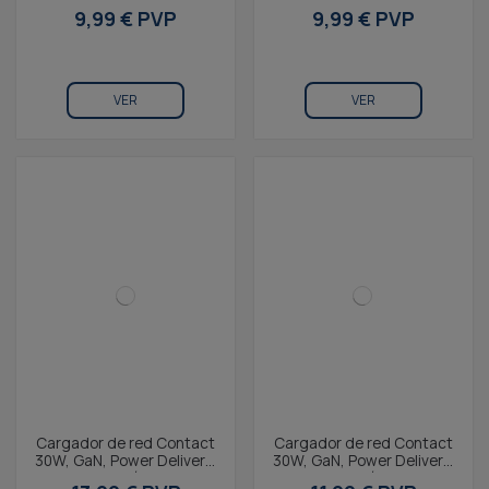
Carga ultrarrápida 60W,
Carga ultrarrápida 60W,
9,99 € PVP
9,99 € PVP
Silicona,...
Silicona,...
VER
VER
Cargador de red Contact
Cargador de red Contact
30W, GaN, Power Delivery,
30W, GaN, Power Delivery,
Carga ultrarrápida, USB-
Carga ultrarrápida, USB-