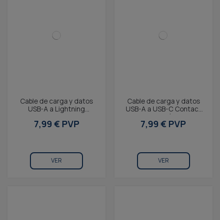
Cable de carga y datos
Cable de carga y datos
USB-A a Lightning
USB-A a USB-C Contact
Contact 20 W, Carga
20 W, Carga rápida, 1 m,
7,99 € PVP
7,99 € PVP
rápida, 1 m, Blanco
blanco
VER
VER