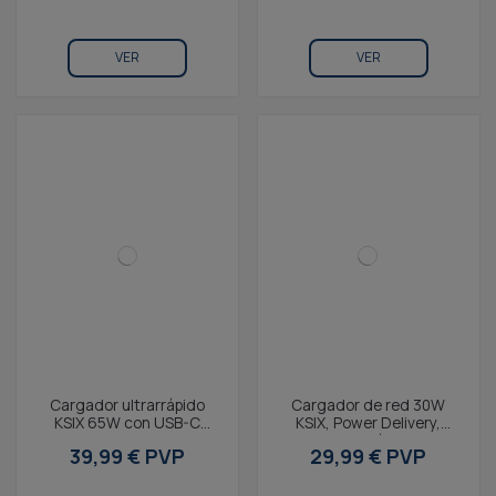
VER
VER
Cargador ultrarrápido
Cargador de red 30W
KSIX 65W con USB-C
KSIX, Power Delivery,
Power Delivery, USB-A
Carga Ultrarrápida, GaN,
39,99 € PVP
29,99 € PVP
Quick Charge y cable...
USB-C + USB-A, Cable...