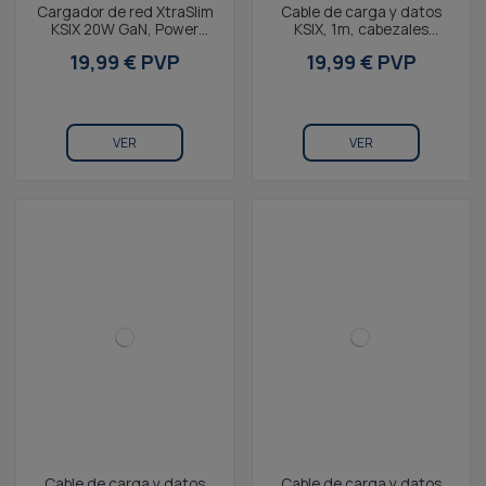
Cargador de red XtraSlim
Cable de carga y datos
KSIX 20W GaN, Power
KSIX, 1m, cabezales
Delivery + PPS,
plegables USB-A/USB-C a
19,99 € PVP
19,99 € PVP
Multipuerto USB-C +...
USB-C/Lightning,...
VER
VER
Cable de carga y datos
Cable de carga y datos