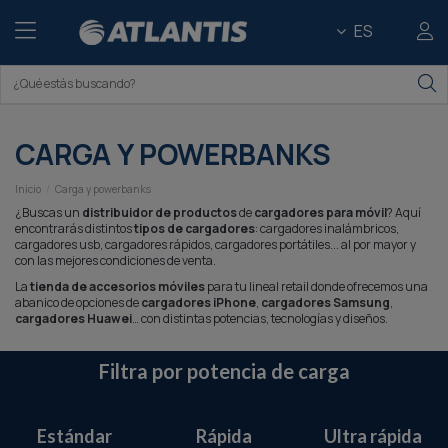
ES
CARGA Y POWERBANKS
Inicio
Carga y powerbanks
¿Buscas un
distribuidor de productos
de
cargadores para móvil
? Aquí
encontrarás distintos
tipos de cargadores
: cargadores inalámbricos,
cargadores usb, cargadores rápidos, cargadores portátiles... al por mayor y
con las mejores condiciones de venta.
La
tienda de accesorios móviles
para tu lineal retail donde ofrecemos una
abanico de opciones de
cargadores iPhone
,
cargadores Samsung
,
cargadores Huawei
… con distintas potencias, tecnologías y diseños.
Filtra por potencia de carga
Estándar
Rápida
Ultra rápida