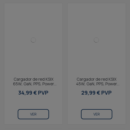
Cargador de red KSIX
Cargador de red KSIX
65W, GaN, PPS, Power
45W, GaN, PPS, Power
Delivery, Materiales
Delivery, Materiales
34,99 € PVP
29,99 € PVP
sostenibles, 2 x USB-C +...
sostenibles, 1 x USB-C +...
VER
VER