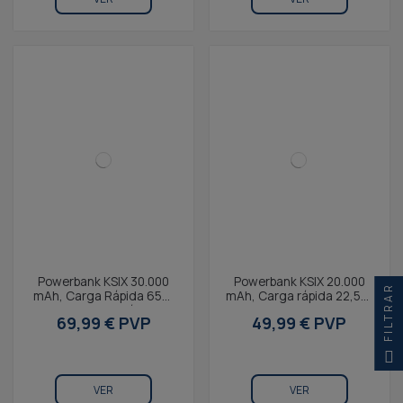
Powerbank KSIX 30.000
Powerbank KSIX 20.000
FILTRAR
mAh, Carga Rápida 65W
mAh, Carga rápida 22,5W
PD, Carga portátiles,
PD, Cables integrados
69,99 € PVP
49,99 € PVP
Cable integrado...
USB-C y Lightning,...
VER
VER