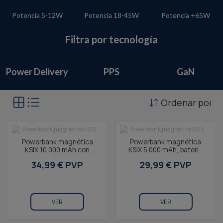
Potencia 5-12W
Potencia 18-45W
Potencia +65W
Filtra por tecnología
Power Delivery
PPS
GaN
Ordenar por
Powerbank magnética
Powerbank magnética
KSIX 10.000 mAh con
KSIX 5.000 mAh, batería
carga inalámbrica 15W,
externa inalámbrica
34,99 € PVP
29,99 € PVP
Power Delivery 20W y...
ultrafina con pantalla...
VER
VER