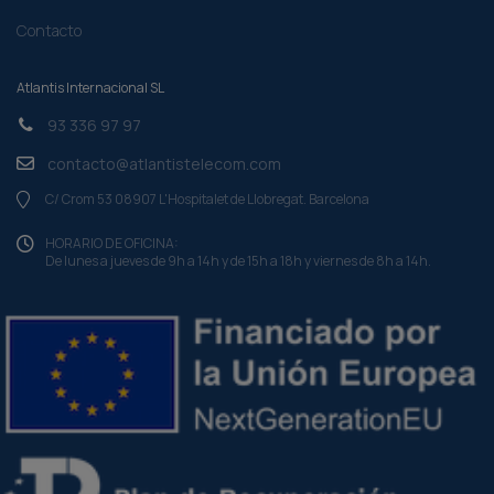
Contacto
Atlantis Internacional SL
93 336 97 97
contacto@atlantistelecom.com
C/ Crom 53 08907 L'Hospitalet de Llobregat. Barcelona
HORARIO DE OFICINA:
De lunes a jueves de 9h a 14h y de 15h a 18h y viernes de 8h a 14h.