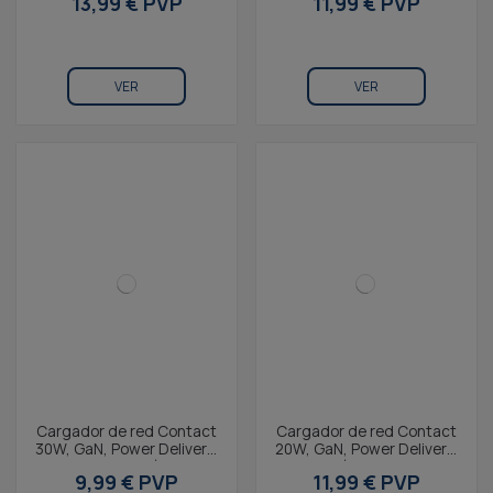
13,99 € PVP
11,99 € PVP
C + Cable...
C + Cable...
VER
VER
Cargador de red Contact
Cargador de red Contact
30W, GaN, Power Delivery,
20W, GaN, Power Delivery,
Carga ultrarrápida,
Carga rápida, USB-C +
9,99 € PVP
11,99 € PVP
Puerto USB-C, Blanco
Cable USB-C a...