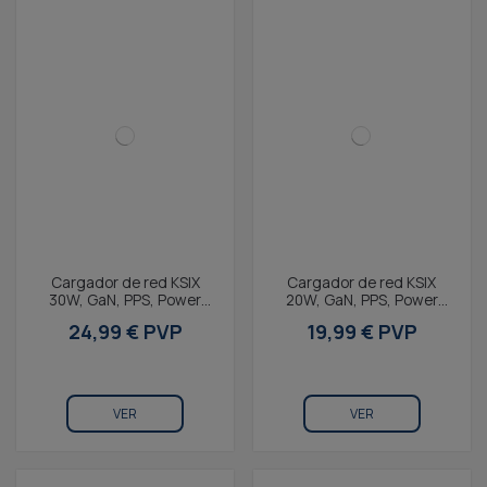
Cargador de red KSIX
Cargador de red KSIX
30W, GaN, PPS, Power
20W, GaN, PPS, Power
Delivery, Materiales
Delivery, Materiales
24,99 € PVP
19,99 € PVP
sostenibles, 1 x USB-C +...
sostenibles, 1 x USB-C +...
VER
VER