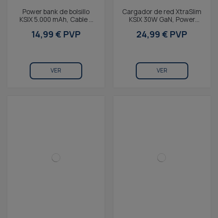
Power bank de bolsillo
Cargador de red XtraSlim
KSIX 5.000 mAh, Cable y
KSIX 30W GaN, Power
soporte integrado, Cable
Delivery + PPS,
14,99 € PVP
24,99 € PVP
USB-C a USB-C,...
Multipuerto USB-C +...
VER
VER