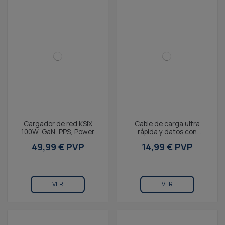
Cargador de red KSIX
Cable de carga ultra
100W, GaN, PPS, Power
rápida y datos con
Delivery, Materiales
soporte KSIX, 60W, USB-
49,99 € PVP
14,99 € PVP
sostenibles, 2 x USB-C...
C/USB-C, Power
Delivery,...
VER
VER