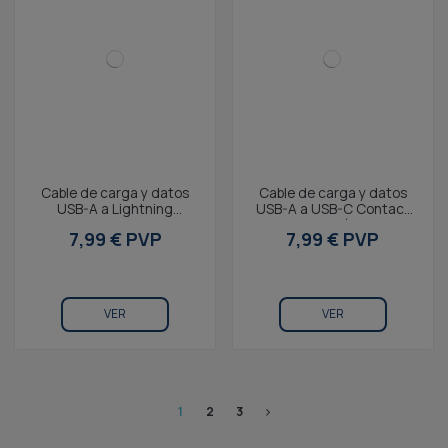
Cable de carga y datos
Cable de carga y datos
USB-A a Lightning
USB-A a USB-C Contact
Contact 20 W, Carga
20 W, Carga rápida, 1 m,
7,99 € PVP
7,99 € PVP
rápida, 1 m, Azul
azul
VER
VER
1
2
3