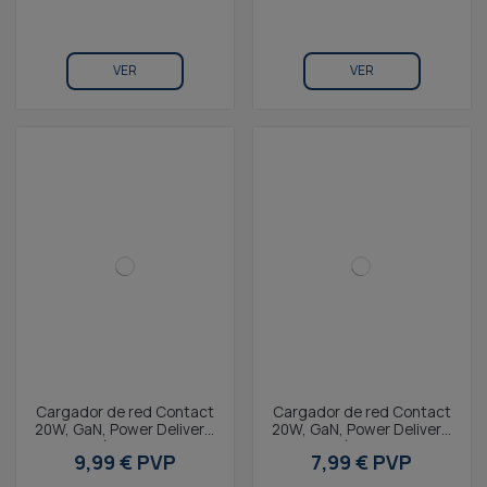
VER
VER
Cargador de red Contact
Cargador de red Contact
20W, GaN, Power Delivery,
20W, GaN, Power Delivery,
Carga rápida, USB-C +
Carga rápida, Puerto
9,99 € PVP
7,99 € PVP
Cable USB-C a...
USB-C, Blanco