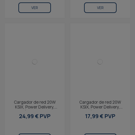
VER
VER
Cargador de red 20W
Cargador de red 20W
KSIX, Power Delivery,
KSIX, Power Delivery,
Carga rápida, GaN, USB-C
Carga rápida, GaN, USB-C
24,99 € PVP
17,99 € PVP
+ USB-A, Cable USB-C...
+ USB-A, Cable USB-C...