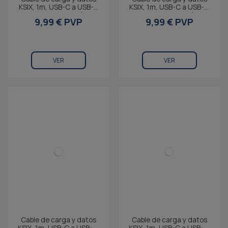
KSIX, 1m, USB-C a USB-C
KSIX, 1m, USB-C a USB-C
KSIX, Carga ultrarrápida
KSIX, Carga ultrarrápida
9,99 € PVP
9,99 € PVP
60W, Trenzado...
60W, Trenzado...
VER
VER
Cable de carga y datos
Cable de carga y datos
KSIX, 1m, USB-C a USB-C,
KSIX, 1m, USB-C a USB-C,