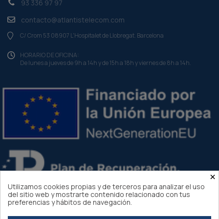
93 336 97 97
contacto@atlantistelecom.com
C/ Crom 53 08907 L'Hospitalet de Llobregat. Barcelona
HORARIO DE OFICINA:
De lunes a jueves de 9h a 14h y de 15h a 18h y viernes de 8h a 14h.
×
Utilizamos cookies propias y de terceros para analizar el uso
del sitio web y mostrarte contenido relacionado con tus
preferencias y hábitos de navegación.