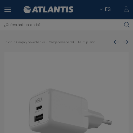
ES
Inicio
Carga y powerbanks
Cargadores de red
Multi puerto