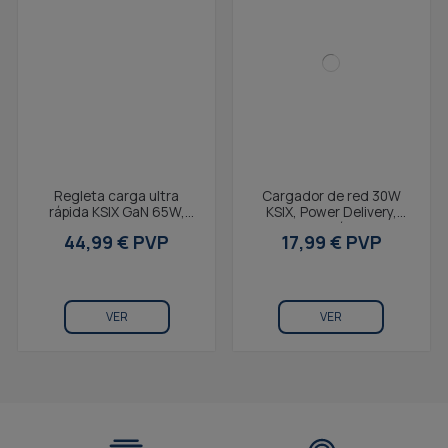
Regleta carga ultra
Cargador de red 30W
rápida KSIX GaN 65W,
KSIX, Power Delivery,
PPS, Power Delivery,
Carga Ultrarrápida, GaN,
44,99 € PVP
17,99 € PVP
Multipuerto x4, Cable
USB-C + USB-A, Blanco
1,5...
VER
VER