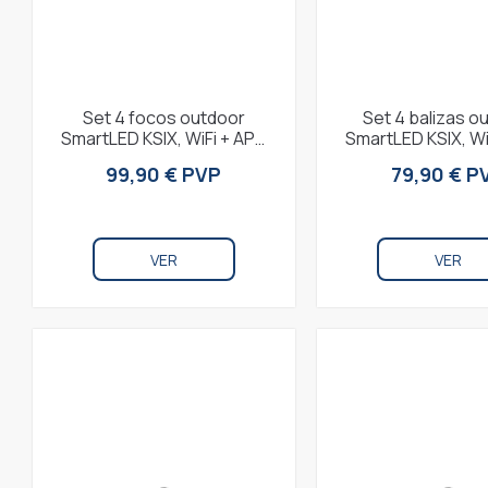
Set 4 focos outdoor
Set 4 balizas o
SmartLED KSIX, WiFi + APP
SmartLED KSIX, Wi
incluida, 18W, 900 lúmenes,
incluida, 12W, 200
99,90 € PVP
79,90 € P
RGBWIC, IP65,...
RGBWIC,..
VER
VER