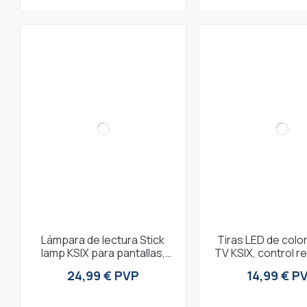
Lámpara de lectura Stick
Tiras LED de colo
lamp KSIX para pantallas,
TV KSIX, control r
USB, Sin reflejos, Luz
colores RGB, 4
24,99 € PVP
14,99 € P
cálida, Luz fría
dinámicos, 6