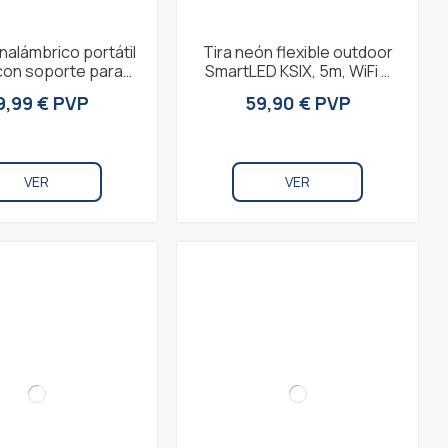
inalámbrico portátil
Tira neón flexible outdoor
on soporte para
SmartLED KSIX, 5m, WiFi +
cleta, Aut. 9 h,
APP, 32W, 380lm, Dream
9,99 € PVP
59,90 € PVP
madas, TWS,...
Color...
VER
VER