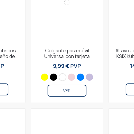
ámbricos
Colgante para móvil
Altavoz 
seño de
Universal con tarjeta
KSIX Ku
 4+15 h,
adaptadora, largo 160 cm,
hasta 4
VP
9,99 € PVP
1
Amarillo
VER