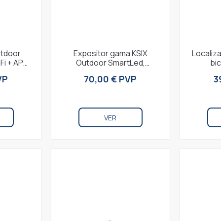
utdoor
Expositor gama KSIX
Localiza
Fi + APP
Outdoor SmartLed,
bi
 lúmenes,
Automontaje en 12
Compa
VP
70,00 € PVP
3
.
segundos, 145 x 51 x 51,5
Altav
cm,...
VER