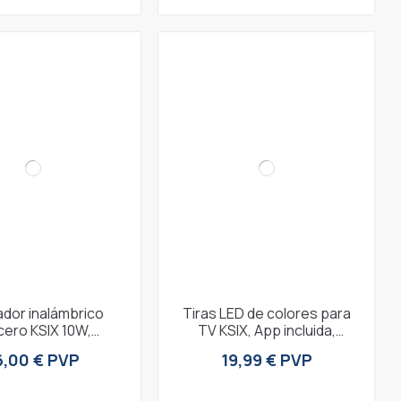
dor inalámbrico
Tiras LED de colores para
icero KSIX 10W,
TV KSIX, App incluida,
ogía Qi, 2 salidas
Control remoto, 16 colores
6,00 € PVP
19,99 € PVP
USB, Blanco
RGB, 4...