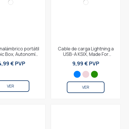
inalámbrico portátil
Cable de carga Lightning a
bic Box, Autonomía
USB-A KSIX, Made For
 horas, Llamadas,
iPhone, Compatible carga
4,99 € PVP
9,99 € PVP
True...
rápida y...
VER
VER