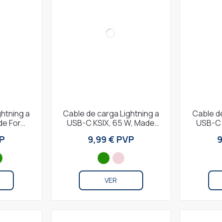
ghtning a
Cable de carga Lightning a
Cable de
de For
USB-C KSIX, 65 W, Made
USB-C 
le carga
For iPhone, Carga ultra
For iP
VP
9,99 € PVP
9
rápida y...
VER