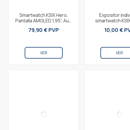
Smartwatch KSIX Hero,
Expositor indiv
Pantalla AMOLED 1,95”, Aut.
smartwatch KSIX
7 días, Modos deporte y
Montaje en segund
79,90 € PVP
10,00 € P
salud,...
14 x 10 cm, 
VER
VER