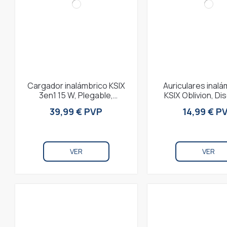
Cargador inalámbrico KSIX
Auriculares inal
3en1 15 W, Plegable,
KSIX Oblivion, Di
Compatible MagSafe,
botón, Autonomía
39,99 € PVP
14,99 € P
Carga rápida, Para...
Control...
VER
VER