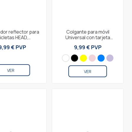
dor reflector para
Colgante para móvil
cicletas HEAD,
Universal con tarjeta
tible con Apple,
adaptadora, largo 160 cm,
9,99 € PVP
9,99 € PVP
oz integrado,...
Blanco
VER
VER