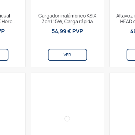
idual
Cargador inalámbrico KSIX
Altavoz 
 Hero,
3en1 15W, Carga rápida
HEAD c
os, 21 x
simultánea, Para
bici
VP
54,99 € PVP
4
PVC
smartphones Qi, Apple...
Lla
VER