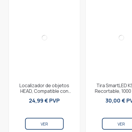
Localizador de objetos
Tira SmartLED K
HEAD, Compatible con
Recortable, 1000
Apple, Altavoz integrado,
Compatible con 
24,99 € PVP
30,00 € P
IP66, Negro
Google Home,
VER
VER