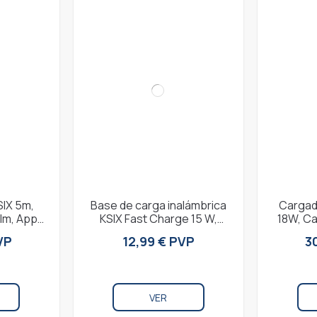
SIX 5m,
Base de carga inalámbrica
Cargad
 lm, App
KSIX Fast Charge 15 W,
18W, Ca
Alexa,
Para smartphones y
Deliver
VP
12,99 € PVP
3
...
auriculares Qi,...
iP
VER