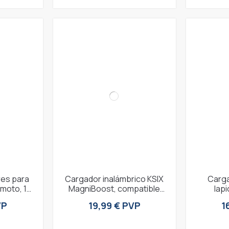
res para
Cargador inalámbrico KSIX
Carga
emoto, 16
MagniBoost, compatible
lap
 modos
Apple MagSafe, Wireless
Tecnol
VP
19,99 € PVP
1
...
Charging 2.0,...