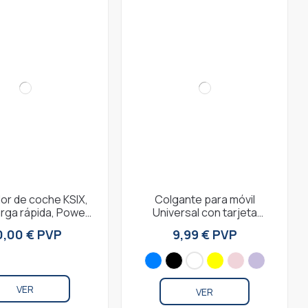
or de coche KSIX,
Colgante para móvil
rga rápida, Power
Universal con tarjeta
y + cable Made for
adaptadora, largo 160 cm,
0,00 € PVP
9,99 € PVP
hone USB-C...
Azul
VER
VER