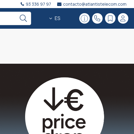
93 336 97 97
contacto@atlantistelecom.com
ES