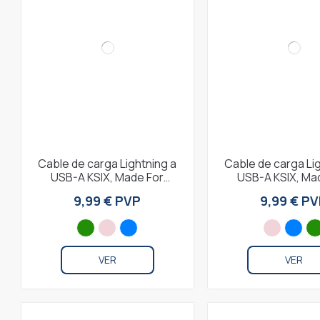
Cable de carga Lightning a
Cable de carga Li
USB-A KSIX, Made For
USB-A KSIX, Ma
iPhone, Compatible carga
iPhone, Compatib
9,99 € PVP
9,99 € P
rápida y...
rápida y...
VER
VER