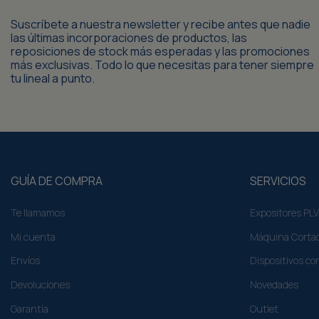
Suscríbete a nuestra newsletter y recibe antes que nadie
las últimas incorporaciones de productos, las
reposiciones de stock más esperadas y las promociones
más exclusivas. Todo lo que necesitas para tener siempre
tu lineal a punto.
GUÍA DE COMPRA
SERVICIOS
Te llamamos
Expositores PLV
Mi cuenta
Máquina Cortad
Envíos
Dispositivos co
Devoluciones
Novedades
Garantía
Outlet