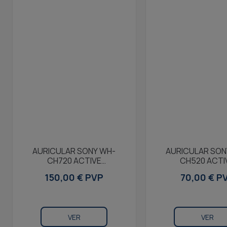
AURICULAR SONY WH-
AURICULAR SON
CH720 ACTIVE
CH520 ACTI
HEADPHONES HEADBAND
HEADPHONES HE
150,00 € PVP
70,00 € P
WHITE
WHITE
VER
VER