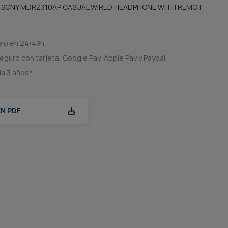
 SONY MDRZ310AP CASUAL WIRED HEADPHONE WITH REMOT
elo en 24/48h
eguro con tarjeta, Google Pay, Apple Pay y Paypal
ía 3 años*
EN PDF