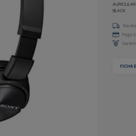
AURICULAR
BLACK
Recíb
Pago s
Garant
FICHA 