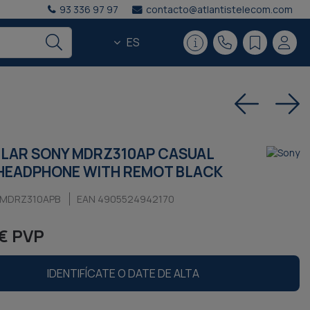
93 336 97 97
contacto@atlantistelecom.com
ES
LAR SONY MDRZ310AP CASUAL
HEADPHONE WITH REMOT BLACK
NMDRZ310APB
EAN 4905524942170
€ PVP
IDENTIFÍCATE O DATE DE ALTA