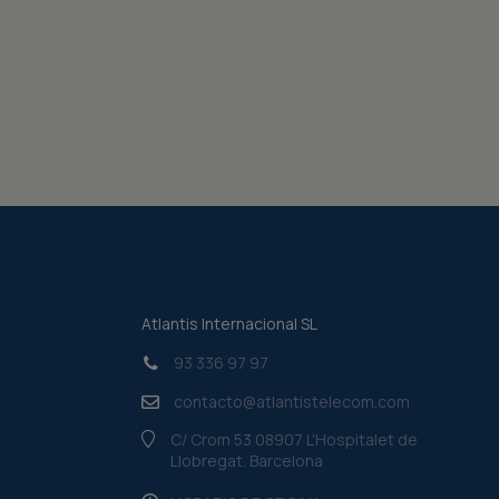
Atlantis Internacional SL
93 336 97 97
contacto@atlantistelecom.com
C/ Crom 53 08907 L'Hospitalet de
Llobregat. Barcelona