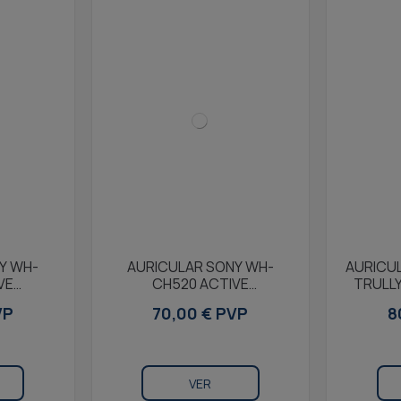
Y WH-
AURICULAR SONY WH-
AURICU
VE
CH520 ACTIVE
TRULLY
ADBAND
HEADPHONES HEADBAND
VP
70,00 € PVP
8
BLACK
VER