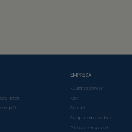
EMPRESA
¿Quiénes somos?
ora Plotter
Ksix
n carga Qi
Contact
Compra como particular​
Politica de privacidad