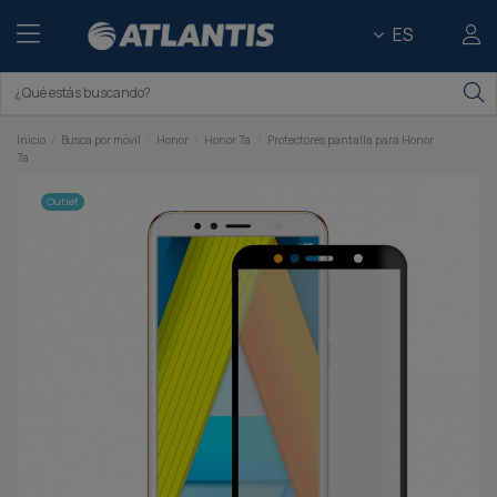
ES
Inicio
Busca por móvil
Honor
Honor 7a
Protectores pantalla para Honor
7a
Outlet