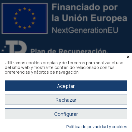
×
Utilizamos cookies propias y de terceros para analizar el uso
del sitio web y mostrarte contenido relacionado con tus
preferencias y hábitos de navegación.
Aceptar
Rechazar
Atlantis Internacional 2026
Configurar
Compra segura Certificado SSL
Política de privacidad y cookies