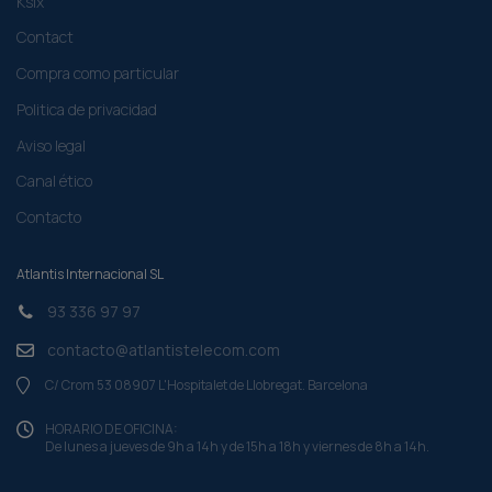
Ksix
Contact
Compra como particular​
Politica de privacidad
Aviso legal
Canal ético
Contacto
Atlantis Internacional SL
93 336 97 97
contacto@atlantistelecom.com
C/ Crom 53 08907 L'Hospitalet de Llobregat. Barcelona
HORARIO DE OFICINA:
De lunes a jueves de 9h a 14h y de 15h a 18h y viernes de 8h a 14h.