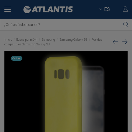
ES
Inicio
Busca por móvil
Samsung
Samsung Galaxy S8
Fundas
compatibles Samsung Galaxy S8
Outlet