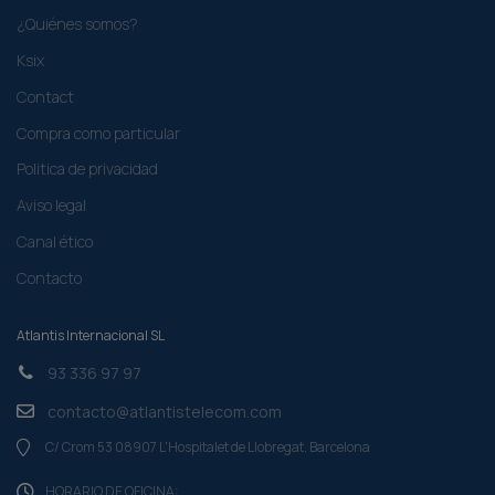
¿Quiénes somos?
Ksix
Contact
Compra como particular​
Politica de privacidad
Aviso legal
Canal ético
Contacto
Atlantis Internacional SL
93 336 97 97
contacto@atlantistelecom.com
C/ Crom 53 08907 L'Hospitalet de Llobregat. Barcelona
HORARIO DE OFICINA: