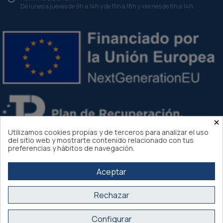
De lunes a jueves de 9h a 14h y de 15h a 18h y viernes de 8h a 14h.
×
Utilizamos cookies propias y de terceros para analizar el uso
del sitio web y mostrarte contenido relacionado con tus
preferencias y hábitos de navegación.
Aceptar
Rechazar
Atlantis Internacional 2026
Configurar