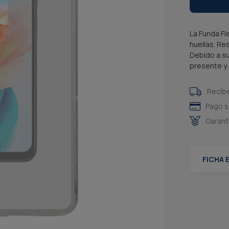
La Funda Fl
huellas. Re
Debido a su
presente y 
Recíb
Pago s
Garant
FICHA 