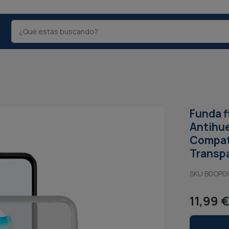
Funda f
Antihue
Compati
Transp
SKU B0OP0
11,99 