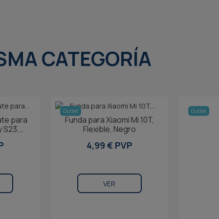
SMA CATEGORÍA
Outlet
Outlet
te para
Funda para Xiaomi Mi 10T,
 S23,
Flexible, Negro
ee,
P
4,99 € PVP
arga...
VER