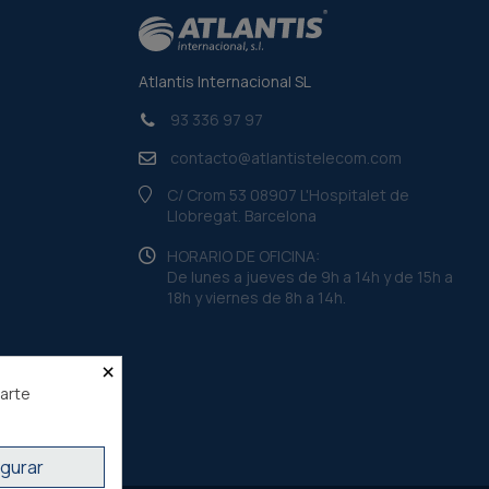
Atlantis Internacional SL
93 336 97 97
contacto@atlantistelecom.com
C/ Crom 53 08907 L'Hospitalet de
Llobregat. Barcelona
HORARIO DE OFICINA:
De lunes a jueves de 9h a 14h y de 15h a
18h y viernes de 8h a 14h.
×
rarte
gurar