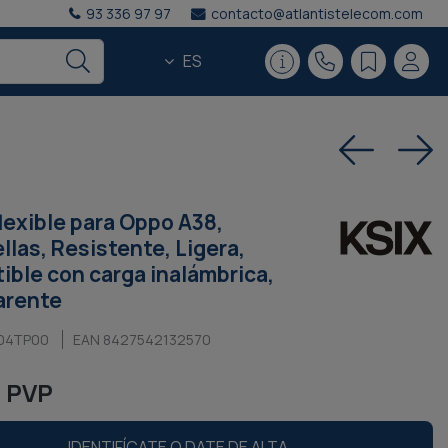
93 336 97 97
contacto@atlantistelecom.com
ES
lexible para Oppo A38,
llas, Resistente, Ligera,
ble con carga inalámbrica,
arente
04TP00
EAN 8427542132570
€ PVP
IDENTIFÍCATE O DATE DE ALTA