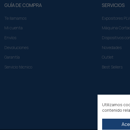
GUÍA DE COMPRA
SERVICIOS
Te llamamos
Expositores PLV
Mi cuenta
Máquina Cortad
Envíos
Dispositivos co
Devoluciones
Novedades
Garantía
Outlet
Servicio técnico
Best Sellers
Utilizamos coo
contenido rel
Ace