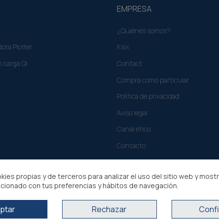
EMPRESA
¿Quiénes somos?
ora Plotter
Ksix
n carga Qi
Contact
Compra como particular​
Politica de privacidad
Aviso legal
Canal ético
Contacto
kies propias y de terceros para analizar el uso del sitio web y most
acionado con tus preferencias y hábitos de navegación.
ptar
Rechazar
Confi