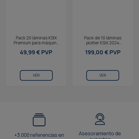
Pack 20 láminas KSIX
Pack de 10 láminas
Premium para máquina
plotter KSIX 2024
KSIX Plotter 2025,
especiales máquiva UV,
49,99 € PVP
199,00 € PVP
protectores de pantalla...
protectores de pantalla...
VER
VER
Asesoramiento de
+3.000 referencias en
expertos
stock