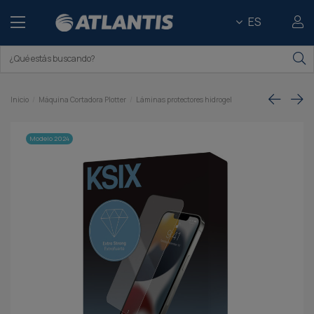
ES
Inicio
Máquina Cortadora Plotter
Láminas protectores hidrogel
Modelo 2024