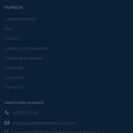
¿Quiénes somos?
Ksix
Contact
Compra como particular​
Politica de privacidad
Aviso legal
Canal ético
Contacto
Atlantis Internacional SL
93 336 97 97
contacto@atlantistelecom.com
C/ Crom 53 08907 L'Hospitalet de Llobregat. Barcelona