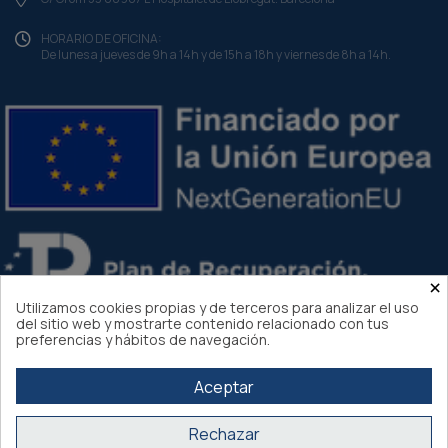
HORARIO DE OFICINA:
De lunes a jueves de 9h a 14h y de 15h a 18h y viernes de 8h a 14h.
×
Utilizamos cookies propias y de terceros para analizar el uso
del sitio web y mostrarte contenido relacionado con tus
preferencias y hábitos de navegación.
Aceptar
Atlantis Internacional 2026
Rechazar