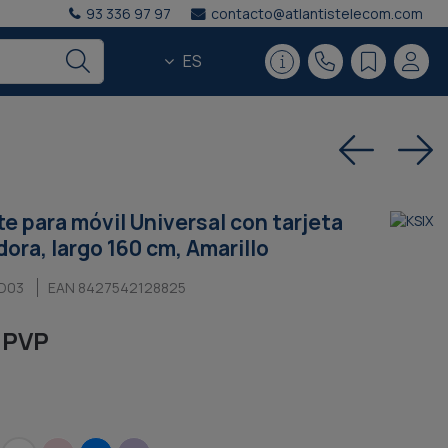
93 336 97 97
contacto@atlantistelecom.com
ES
e para móvil Universal con tarjeta
ora, largo 160 cm, Amarillo
D03
EAN 8427542128825
 PVP