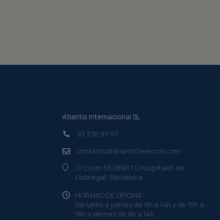
Atlantis Internacional SL
93 336 97 97
contacto@atlantistelecom.com
C/ Crom 53 08907 L'Hospitalet de
Llobregat. Barcelona
HORARIO DE OFICINA:
De lunes a jueves de 9h a 14h y de 15h a
18h y viernes de 8h a 14h.