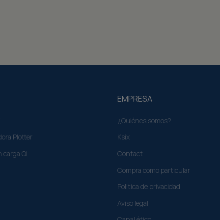
EMPRESA
¿Quiénes somos?
ora Plotter
Ksix
n carga Qi
Contact
Compra como particular​
Politica de privacidad
Aviso legal
Canal ético