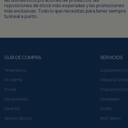
las últimas incorporaciones de productos, las
reposiciones de stock más esperadas y las promociones
más exclusivas. Todo lo que necesitas para tener siempre
tu lineal a punto.
GUÍA DE COMPRA
SERVICIOS
Te llamamos
Expositores PLV
Mi cuenta
Máquina Cortad
Envíos
Dispositivos co
Devoluciones
Novedades
Garantía
Outlet
Servicio técnico
Best Sellers