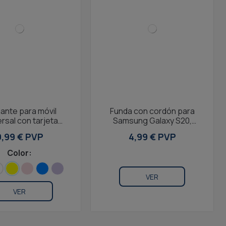
ante para móvil
Funda con cordón para
rsal con tarjeta
Samsung Galaxy S20,
ora, largo 160 cm,
Flexible,
9,99 € PVP
4,99 € PVP
Negro
Color:
VER
VER