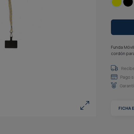
Funda Móvil
cordón para
Recíb
Pago s
Garant
FICHA 