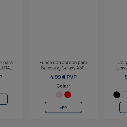
n para
Funda con cordón para
Colg
LTRA,
Samsung Galaxy A50,
Unive
arente
Galaxy A30S, Flexible, Rosa
adaptad
P
4,99 € PVP
Color:
VER