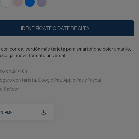
IDENTIFÍCATE O DATE DE ALTA
 con correa, cordón más tarjeta para smartphone color amarillo,
 colgar móvil, formato universal
elo en 24/48h
eguro con tarjeta, Google Pay, Apple Pay y Paypal
ía 3 años*
EN PDF