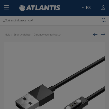
ES
Inicio
Smartwatches
Cargadores smartwatch