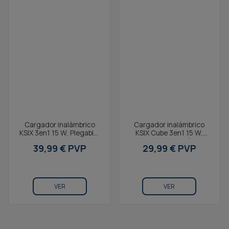
Cargador inalámbrico
Cargador inalámbrico
KSIX 3en1 15 W, Plegable,
KSIX Cube 3en1 15 W,
Compatible MagSafe,
Plegable, Carga rápida,
39,99 € PVP
29,99 € PVP
Carga rápida, Para...
Compatible MagSafe y...
VER
VER