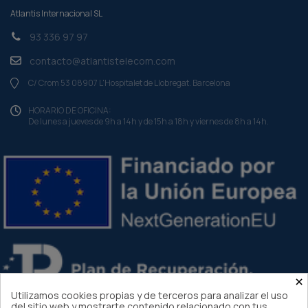
Atlantis Internacional SL
93 336 97 97
contacto@atlantistelecom.com
C/ Crom 53 08907 L'Hospitalet de Llobregat. Barcelona
HORARIO DE OFICINA:
De lunes a jueves de 9h a 14h y de 15h a 18h y viernes de 8h a 14h.
×
Utilizamos cookies propias y de terceros para analizar el uso
del sitio web y mostrarte contenido relacionado con tus