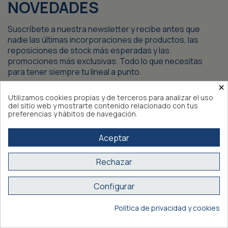
NOVEDADES
Suscríbete a nuestra newsletter y recibe antes que
nadie las últimas incorporaciones de productos, las
reposiciones de stock más esperadas y las
promociones más exclusivas. Todo lo que necesitas
para tener siempre tu lineal a punto.
×
Utilizamos cookies propias y de terceros para analizar el uso
del sitio web y mostrarte contenido relacionado con tus
preferencias y hábitos de navegación.
Aceptar
Rechazar
Configurar
GUÍA DE COMPRA
Política de privacidad y cookies
Te llamamos