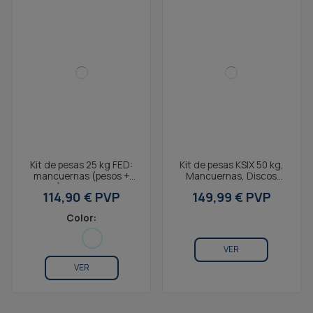
Kit de pesas 25 kg FED:
Kit de pesas KSIX 50 kg,
mancuernas (pesos +
Mancuernas, Discos
barras) + barra + sensor
Pesas, barra, Pesa Rusa,
114,90 € PVP
149,99 € PVP
smart
Negro
Color:
VER
VER