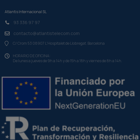
Atlantis Internacional SL
93 336 97 97
contacto@atlantistelecom.com
C/ Crom 53 08907 L'Hospitalet de Llobregat. Barcelona
HORARIO DE OFICINA:
De lunes a jueves de 9h a 14h y de 15h a 18h y viernes de 8h a 14h.