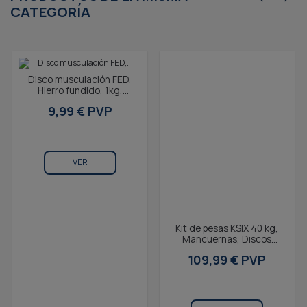
CATEGORÍA
Disco musculación FED,
Hierro fundido, 1kg,
2,7x15,7x2,9cm,
9,99 € PVP
Compatible kit de pesas
V1...
VER
Kit de pesas KSIX 40 kg,
Mancuernas, Discos
Pesas, barra, Pesa Rusa,
109,99 € PVP
Negro