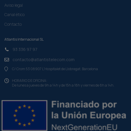
Aviso legal
Canal ético
Contacto
Atlantis Internacional SL
93 336 97 97
contacto@atlantistelecom.com
C/ Crom 53 08907 L'Hospitalet de Llobregat. Barcelona
HORARIO DE OFICINA:
De lunes a jueves de 9h a 14h y de 15h a 18h y viernes de 8h a 14h.