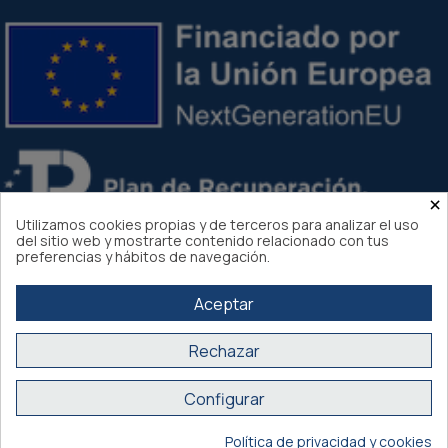
×
Utilizamos cookies propias y de terceros para analizar el uso
del sitio web y mostrarte contenido relacionado con tus
preferencias y hábitos de navegación.
Aceptar
Rechazar
Atlantis Internacional 2026
Configurar
Compra segura Certificado SSL
Política de privacidad y cookies