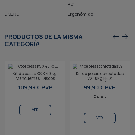
PC
DISEÑO
Ergonómico
PRODUCTOS DE LA MISMA
CATEGORÍA
Kit de pesas KSIX 40 kg,
Kit de pesas conectadas
Mancuernas, Discos
V2 10Kg FED:
Pesas, barra, Pesa Rusa,
mancuernas (pesos +
109,99 € PVP
99,90 € PVP
Negro
barras) + barra + pesa
rusa +...
Color:
VER
VER