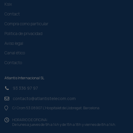
Ksix
Contact
Compra como particular​
Politica de privacidad
Aviso legal
Canal ético
Contacto
Atlantis Internacional SL
93 336 97 97
contacto@atlantistelecom.com
C/ Crom 53 08907 L'Hospitalet de Llobregat. Barcelona
HORARIO DE OFICINA:
De lunes a jueves de 9h a 14h y de 15h a 18h y viernes de 8h a 14h.