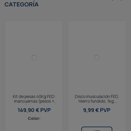
CATEGORÍA
Kit de pesas 40Kg FED:
Disco musculación FED,
mancuernas (pesos +
Hierro fundido, 1kg,
barras) + barra + pesa
2,7x15,7x2,9cm,
149,90 € PVP
9,99 € PVP
rusa
Compatible kit de pesas
V1...
Color: