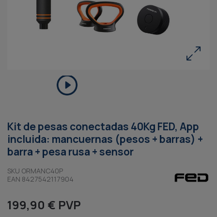
Kit de pesas conectadas 40Kg FED, App
incluida: mancuernas (pesos + barras) +
barra + pesa rusa + sensor
SKU ORMANC40P
EAN 8427542117904
199,90 € PVP