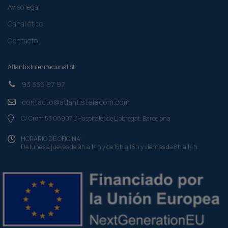
Aviso legal
Canal ético
Contacto
Atlantis Internacional SL
93 336 97 97
contacto@atlantistelecom.com
C/ Crom 53 08907 L'Hospitalet de Llobregat. Barcelona
HORARIO DE OFICINA:
De lunes a jueves de 9h a 14h y de 15h a 18h y viernes de 8h a 14h.