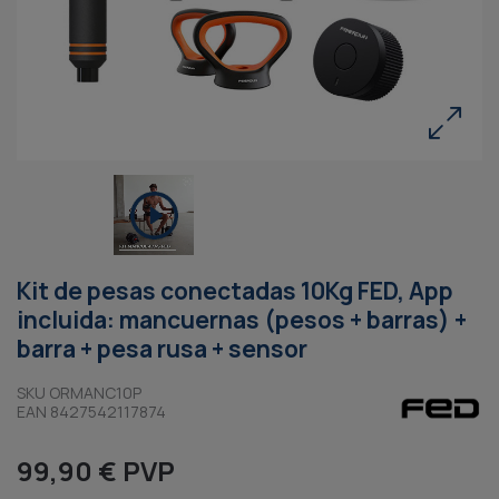
Kit de pesas conectadas 10Kg FED, App
incluida: mancuernas (pesos + barras) +
barra + pesa rusa + sensor
SKU ORMANC10P
EAN 8427542117874
99,90 € PVP