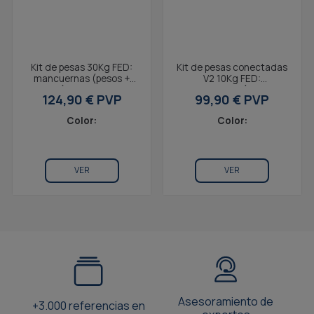
Kit de pesas 30Kg FED:
Kit de pesas conectadas
mancuernas (pesos +
V2 10Kg FED:
barras) + barra + pesa
mancuernas (pesos +
124,90 € PVP
99,90 € PVP
rusa
barras) + barra + pesa
rusa +...
Color:
Color:
VER
VER
Asesoramiento de
+3.000 referencias en