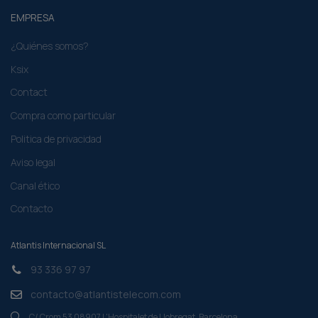
EMPRESA
¿Quiénes somos?
Ksix
Contact
Compra como particular​
Politica de privacidad
Aviso legal
Canal ético
Contacto
Atlantis Internacional SL
93 336 97 97
contacto@atlantistelecom.com
C/ Crom 53 08907 L'Hospitalet de Llobregat. Barcelona